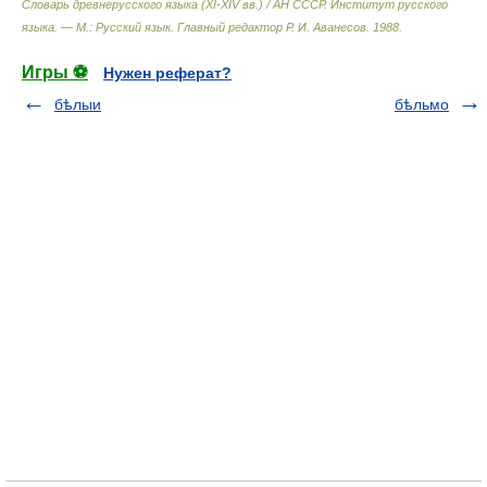
Словарь древнерусского языка (XI-XIV вв.) / АН СССР. Институт русского
языка. — М.: Русский язык
.
Главный редактор Р. И. Аванесов
.
1988
.
Игры ⚽
Нужен реферат?
бѣлыи
бѣльмо