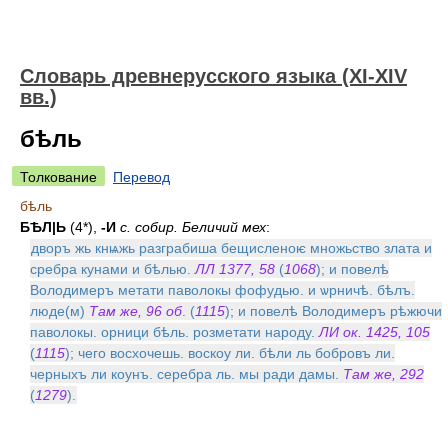
Словарь древнерусского языка (XI-XIV
вв.)
бѣль
Толкование
Перевод
бѣль
БѢЛ|Ь
(4*),
-И
с. собир. Беличий мех
:
дворъ жь кнѩжь разграбиша бещисленоѥ множьство злата и
сребра кунами и бѣлью.
ЛЛ 1377, 58
(
1068
); и повелѣ
Володимеръ метати паволокы фофудью. и ѡрничѣ. бѣлъ.
люде(м)
Там же, 96 об
. (
1115
); и повелѣ Володимеръ рѣжючи
паволокы. орници бѣль. розметати народу.
ЛИ ок. 1425, 105
(
1115
); чего восхочешь. воскоу ли. бѣли ль бобровъ ли.
черныхъ ли коунъ. серебра ль. мы ради дамы.
Там же, 292
(
1279
).